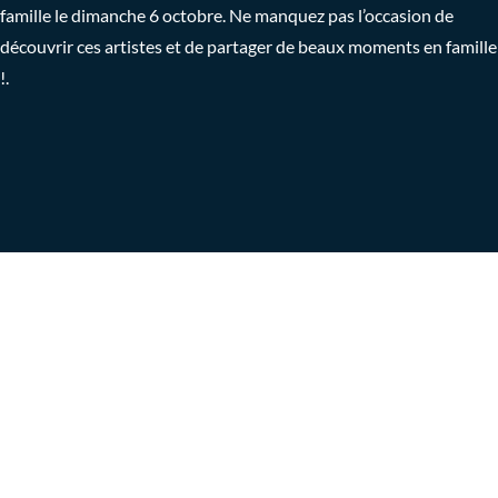
famille le dimanche 6 octobre. Ne manquez pas l’occasion de
découvrir ces artistes et de partager de beaux moments en famille
!.
Réservez vos billets
maintenant
pour une soirée de
stand up
inoubliable