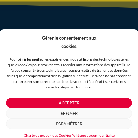
Gérer le consentement aux
cookies
F
I
Y
L
T
a
n
o
i
i
Pour offrir les meilleures expériences, nous utilisons des technologies telles
c
s
u
n
k
que les cookies pour stocker et/ou accéder aux informations des appareils. Le
fait de consentir à ces technologies nous permettra de traiter des données
e
t
t
k
t
telles que le comportement de navigation sur ce site. Le fait de ne pas consentir
Espace presse
–
Mentions légales
–
CGV
–
b
a
u
e
o
ou de retirer son consentement peut avoir un effet négatif sur certaines
Politique de confidentialité
–
Gestion des cookies
caractéristiques et fonctions.
o
g
b
d
k
–
Paramétrer les cookies
o
r
e
i
ACCEPTER
k
a
n
m
REFUSER
Printemps de Pérouges
© 2023
–
Conception & SEO
PARAMÉTRER
BILLETTERIE
iOnweb
Charte de gestion des Cookies
Politique de confidentialité