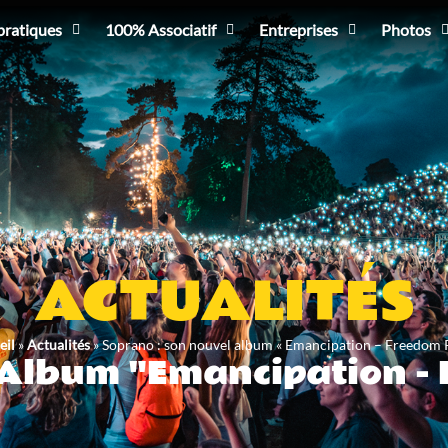
pratiques
100% Associatif
Entreprises
Photos
ACTUALITÉS
eil
»
Actualités
»
Soprano : son nouvel album « Emancipation – Freedom Pt
 Album "Emancipation - F