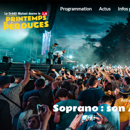
au
Programmation
Actus
Infos 
contenu
Accu
Soprano : son