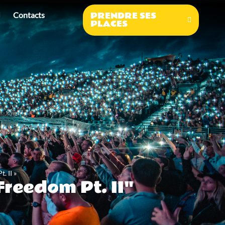
PRENDRE SES
Contacts
PLACES
. II »
reedom Pt. II"