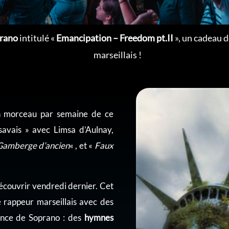
prano
intitulé «
Emancipation – Freedom pt.II
», un cadeau 
marseillais !
n morceau par semaine de ce
 savais » avec Limsa d’Aulnay,
Gamberge d’ancien
« , et «
Faux
couvrir vendredi dernier. Cet
 rappeur marseillais avec des
sence de Soprano : des
hymnes