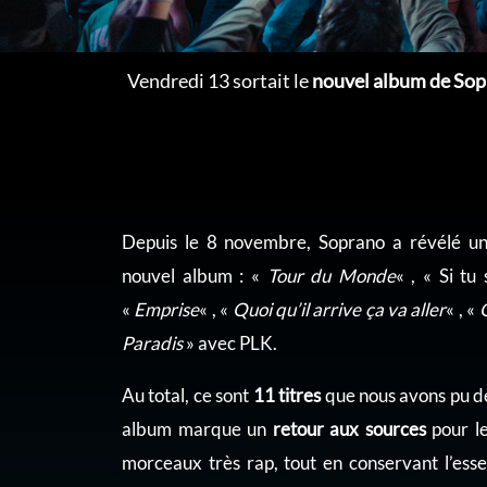
Vendredi 13 sortait le
nouvel album de So
Depuis le 8 novembre, Soprano a révélé u
nouvel album : «
Tour du Monde
« , « Si tu
«
Emprise
« , «
Quoi qu’il arrive ça va aller
« , «
Paradis
» avec PLK.
Au total, ce sont
11 titres
que nous avons pu dé
album marque un
retour aux sources
pour le
morceaux très rap, tout en conservant l’es