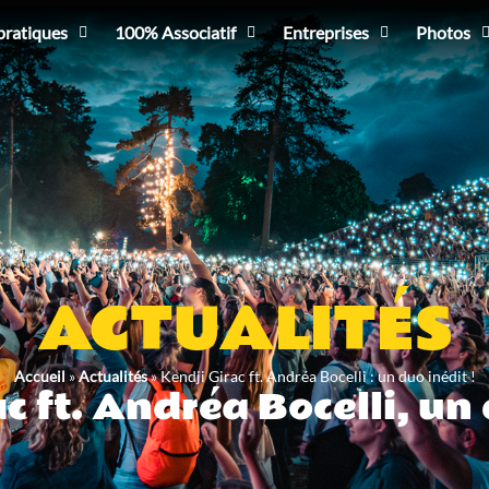
pratiques
100% Associatif
Entreprises
Photos
ACTUALITÉS
Accueil
»
Actualités
»
Kendji Girac ft. Andréa Bocelli : un duo inédit !
c ft. Andréa Bocelli, un 