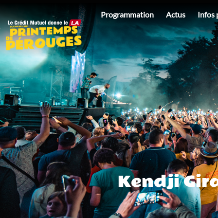
au
Programmation
Actus
Infos 
contenu
Kendji Gira