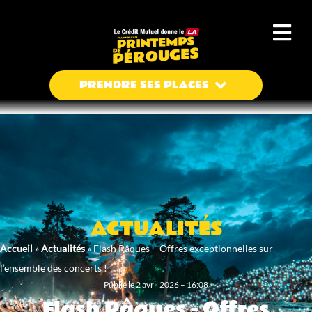
Aller
au
contenu
Menu
ACTUALITÉS
Accueil
»
Actualités
»
Flash Pâques – Offres exceptionnelles sur
l’ensemble des concerts !
Publié le 2 avril 2026 – 16:08
Flash Pâques - Offres