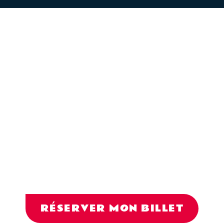
Réservez votre billet
maintenant pour
vibrer avec Kendji
sous les étoiles !
RÉSERVER MON BILLET